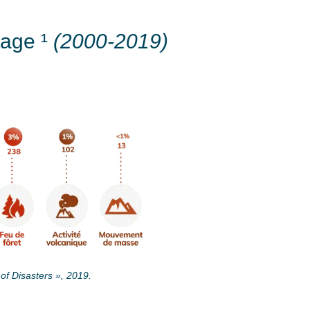
ntage
¹
(2000-2019)
f Disasters », 2019.