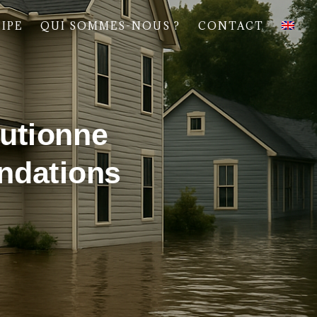
IPE
QUI SOMMES-NOUS ?
CONTACT
utionne
ondations