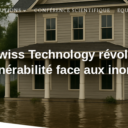
LUTIONS
CONFÉRENCE SCIENTIFIQUE
EQU
wiss Technology révol
nérabilité face aux in